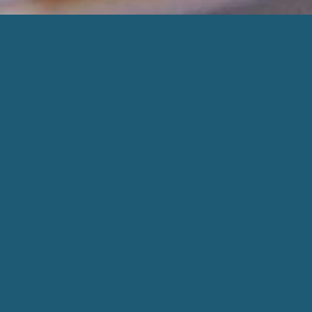
BESØK ETTER AVTALE
Alle besøk til Hjortegarden må avtalast
på førehand. Ta kontakt på telefon/sms